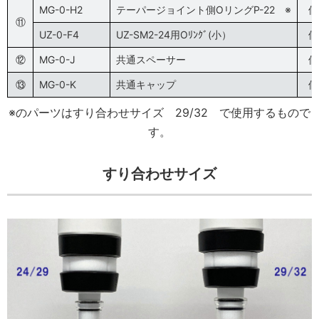
MG-0-H2
テーパージョイント側OリングP-22 ※
個
⑪
UZ-0-F4
UZ-SM2-24用Oﾘﾝｸﾞ(小）
個
⑫
MG-0-J
共通スペーサー
個
⑬
MG-0-K
共通キャップ
個
※のパーツはすり合わせサイズ 29/32 で使用するもので
す。
すり合わせサイズ