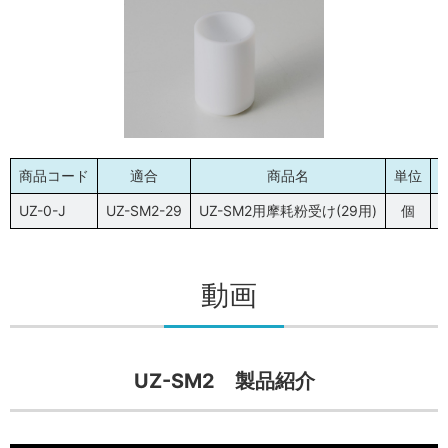
商品コード
適合
商品名
単位
UZ-0-J
UZ-SM2-29
UZ-SM2用摩耗粉受け(29用)
個
P
動画
UZ-SM2 製品紹介