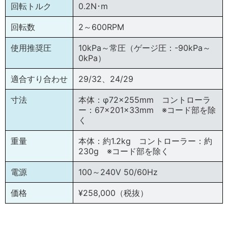
回転トルク
0.2N･m
回転数
2～600RPM
使用推奨圧
10kPa～常圧（ゲージ圧：-90kPa～
0kPa）
適合すり合わせ
29/32、24/29
寸法
本体：φ72×255mm コントローラ
ー：67×201×33mm ※コード部を除
く
重量
本体：約1.2kg コントローラー：約
230g ※コード部を除く
電源
100～240V 50/60Hz
価格
¥258,000（税抜）