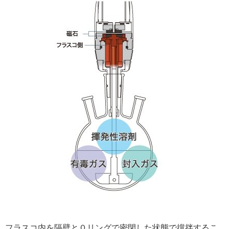
フラスコ内を隔壁と０リングで密閉した状態で撹拌するこ